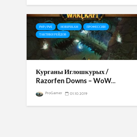
PVP / PVE
НОВИЧКАМ
ПРОФЕССИИ
ТАКТИКИ РЕЙДОВ
Курганы Иглошкурых /
Razorfen Downs – WoW...
ProGamer
01.10.2019