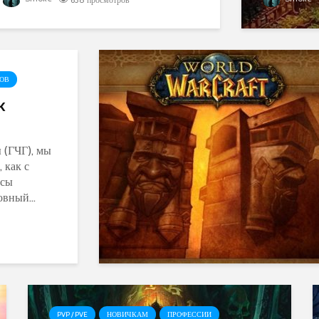
ДОВ
k
 (ГЧГ), мы
 как с
ссы
вный...
PVP / PVE
НОВИЧКАМ
ПРОФЕССИИ