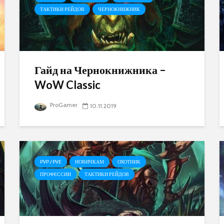
ТАКТИКИ РЕЙДОВ
ЧЕРНОКНИЖНИК
Гайд на Чернокнижника –
WoW Classic
ProGamer
10.11.2019
PVP / PVE
НОВИЧКАМ
ОХОТНИК
ПРОФЕССИИ
ТАКТИКИ РЕЙДОВ