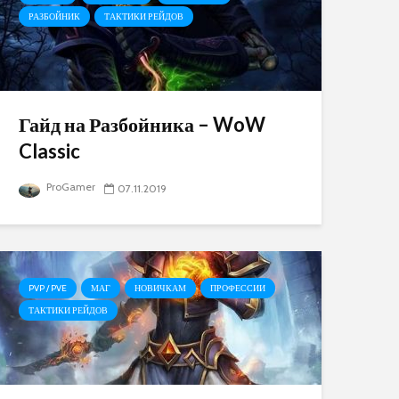
РАЗБОЙНИК
ТАКТИКИ РЕЙДОВ
Гайд на Разбойника – WoW
Classic
ProGamer
07.11.2019
PVP / PVE
МАГ
НОВИЧКАМ
ПРОФЕССИИ
ТАКТИКИ РЕЙДОВ