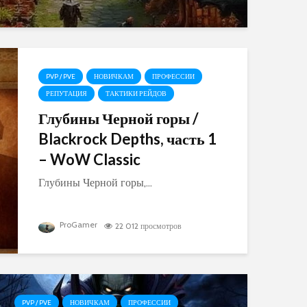
PVP / PVE
НОВИЧКАМ
ПРОФЕССИИ
РЕПУТАЦИЯ
ТАКТИКИ РЕЙДОВ
Глубины Черной горы /
Blackrock Depths, часть 1
– WoW Classic
Глубины Черной горы,...
ProGamer
22 012 просмотров
PVP / PVE
НОВИЧКАМ
ПРОФЕССИИ