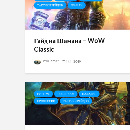
ТАКТИКИ РЕЙДОВ
ШАМАН
Гайд на Шамана – WoW
Classic
ProGamer
14.11.2019
PVP / PVE
НОВИЧКАМ
ПАЛАДИН
ПРОФЕССИИ
ТАКТИКИ РЕЙДОВ