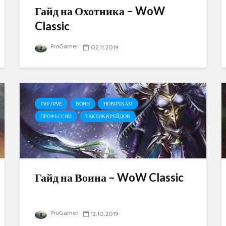
Гайд на Охотника – WoW
Classic
ProGamer
02.11.2019
PVP / PVE
ВОИН
НОВИЧКАМ
ПРОФЕССИИ
ТАКТИКИ РЕЙДОВ
Гайд на Воина – WoW Classic
ProGamer
12.10.2019