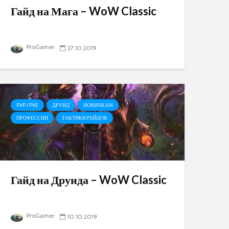
Гайд на Мага – WoW Classic
ProGamer
27.10.2019
PVP / PVE
ДРУИД
НОВИЧКАМ
ПРОФЕССИИ
ТАКТИКИ РЕЙДОВ
Гайд на Друида – WoW Classic
ProGamer
10.10.2019