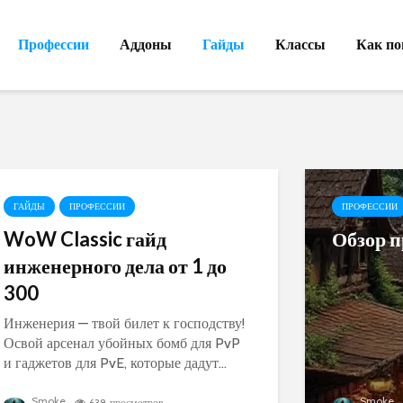
Профессии
Аддоны
Гайды
Классы
Как по
ГАЙДЫ
ПРОФЕССИИ
ПРОФЕССИИ
WoW Classic гайд
Обзор п
инженерного дела от 1 до
300
Инженерия — твой билет к господству!
Освой арсенал убойных бомб для PvP
и гаджетов для PvE, которые дадут...
Smoke
Smoke
638 просмотров