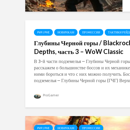
PVP / PVE
НОВИЧКАМ
ПРОФЕССИИ
ТАКТИКИ РЕЙ
Глубины Черной горы / Blackroc
Depths, часть 3 – WoW Classic
В 3-й части подземелья – Глубины Черной горы
расскажем о большинстве боссов и их механике,
ними бороться и что с них можно получить. Бо
подземелья – Глубины Черной горы (ГЧГ) Верхо
ProGamer
PVP / PVE
НОВИЧКАМ
ПРОФЕССИИ