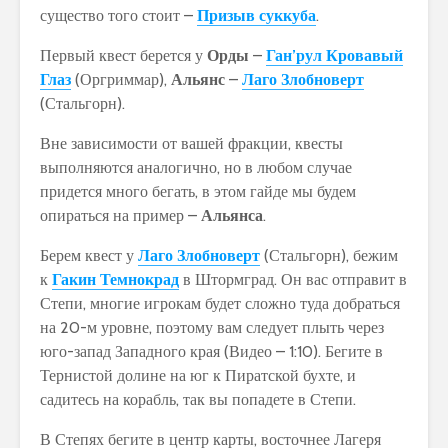
существо того стоит –
Призыв суккуба
.
Первый квест берется у
Орды
–
Ган’рул Кровавый
Глаз
(Оргриммар),
Альянс
–
Лаго Злобноверт
(Стальгорн).
Вне зависимости от вашей фракции, квесты
выполняются аналогично, но в любом случае
придется много бегать, в этом гайде мы будем
опираться на пример –
Альянса
.
Берем квест у
Лаго Злобноверт
(Стальгорн), бежим
к
Гакин Темнокрад
в Штормград. Он вас отправит в
Степи, многие игрокам будет сложно туда добраться
на 20-м уровне, поэтому вам следует плыть через
юго-запад Западного края (Видео – 1:10). Бегите в
Тернистой долине на юг к Пиратской бухте, и
садитесь на корабль, так вы попадете в Степи.
В Степях бегите в центр карты, восточнее Лагеря