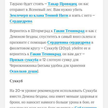
Таурахо будет стоять –
Такар Провидец
, он вас
отправит в Ясеневый лес. Вам нужно убить
Землечерп из клана Темной Нити
и взять с него –
Сердцедрево
.
Вернитесь в Штормград к
Гакин Темнокрад
и как с
Демоном бездны, спуститесь в самый вниз склепа и
призовите с помощью
Сердцевина сердцедрева
в
фиолетовом кругу – Суккубу (20ур), убейте ее и
вернитесь к
Гакин Темнокрад
, он вам даст –
Призыв суккуба
и 12 слотную сумку для
Чернокнижника (весьма удобна для хранения
Осколков души
).
Суккуб
На 20-м уровне рекомендуем использовать Суккуба
вместо Демона бездны, она имеет меньше здоровья и
брони, но наносит намного больше урона в бою, ее
козырем во всех видах боях является –
Соблазнение
,