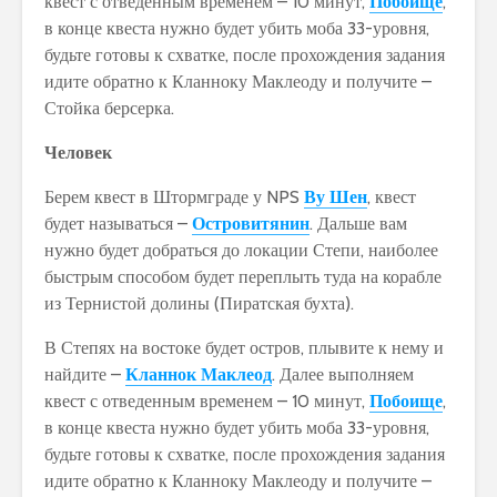
квест с отведенным временем – 10 минут,
Побоище
,
в конце квеста нужно будет убить моба 33-уровня,
будьте готовы к схватке, после прохождения задания
идите обратно к Кланноку Маклеоду и получите –
Стойка берсерка.
Человек
Берем квест в Штормграде у NPS
Ву Шен
, квест
будет называться –
Островитянин
. Дальше вам
нужно будет добраться до локации Степи, наиболее
быстрым способом будет переплыть туда на корабле
из Тернистой долины (Пиратская бухта).
В Степях на востоке будет остров, плывите к нему и
найдите –
Кланнок Маклеод
. Далее выполняем
квест с отведенным временем – 10 минут,
Побоище
,
в конце квеста нужно будет убить моба 33-уровня,
будьте готовы к схватке, после прохождения задания
идите обратно к Кланноку Маклеоду и получите –