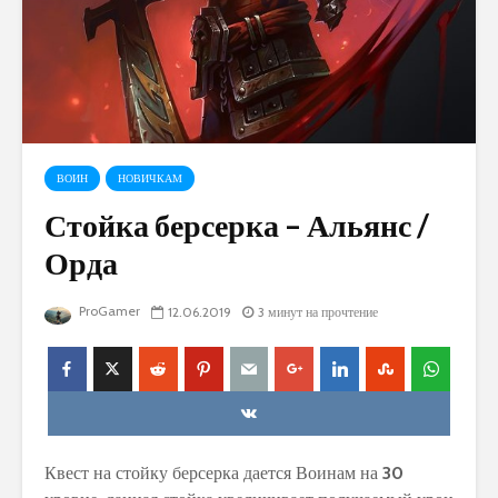
ВОИН
НОВИЧКАМ
Стойка берсерка – Альянс /
Орда
ProGamer
12.06.2019
3 минут на прочтение
Квест на стойку берсерка дается Воинам на
30