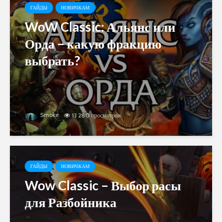
ГАЙДЫ
НОВИЧКАМ
WoW Classic: Альянс или
Орда – какую фракцию
выбрать?
Smoke
13 280 просмотров
ГАЙДЫ
НОВИЧКАМ
Wow Classic – Выбор расы
для Разбойника