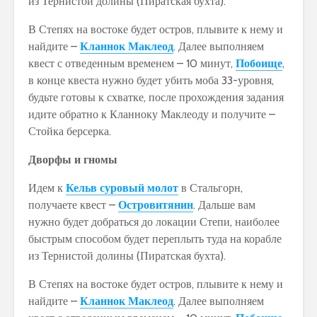
из Тернистой долины (Пиратская бухта).
В Степях на востоке будет остров, плывите к нему и
найдите –
Кланнок Маклеод
. Далее выполняем
квест с отведенным временем – 10 минут,
Побоище
,
в конце квеста нужно будет убить моба 33-уровня,
будьте готовы к схватке, после прохождения задания
идите обратно к Кланноку Маклеоду и получите –
Стойка берсерка.
Дворфы и гномы
Идем к
Кельв суровый молот
в Стальгорн,
получаете квест –
Островитянин
. Дальше вам
нужно будет добраться до локации Степи, наиболее
быстрым способом будет переплыть туда на корабле
из Тернистой долины (Пиратская бухта).
В Степях на востоке будет остров, плывите к нему и
найдите –
Кланнок Маклеод
. Далее выполняем