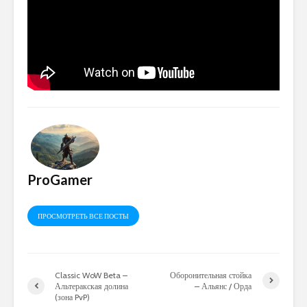
ProGamer
ПРОСМОТРЕТЬ ВСЕ ПОСТЫ
Classic WoW Beta –
Оборонительная стойка
Альтеракская долина
– Альянс / Орда
(зона PvP)