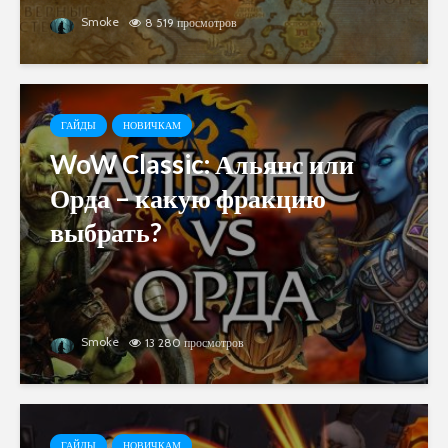
Smoke
8 519 просмотров
ГАЙДЫ
НОВИЧКАМ
WoW Classic: Альянс или
Орда – какую фракцию
выбрать?
Smoke
13 280 просмотров
ГАЙДЫ
НОВИЧКАМ