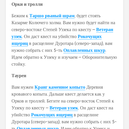
Орки и тролли
Бежим к
Таршо рваный шрам
, будет стоять
Казарме Колючего холма. Вам нужно будет найти на
северо-востоке Степей Уззека по квесту –
Ветеран
уззек
. Он даст квест на убийство
Рокочущих
ящериц
в расщелине Дуротара (северо-запад), вам
нужно собрать с них 5-ть
Оплавленных шкур
.
Идем обратно к Уззеку и изучаем – Оборонительную
стойку.
Таурен
Вам нужен
Кранг каменное копыто
Деревня
кровавого копыта. Дальше квест делается как у
Орков и троллей. Бегите на северо-восток Степей к
Уззеку по квесту –
Ветеран уззек
. Он даст квест на
убийство
Рокочущих ящериц
в расщелине
Дуротара (северо-запад), вам нужно собрать с них 5-
ть
Оплавленных шкур
. Идем обратно к Уззеку и