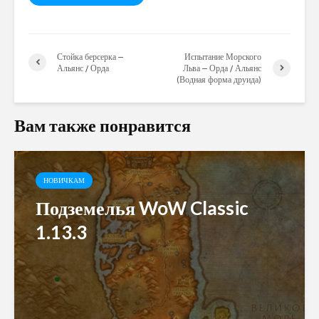
Стойка берсерка –
Испытание Морского
Альянс / Орда
Льва – Орда / Альянс
(Водная форма друида)
Вам также понравится
НОВИЧКАМ
Подземелья WoW Classic
1.13.3