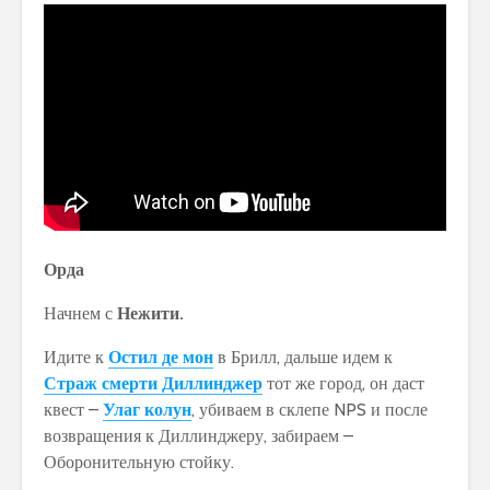
Орда
Начнем с
Нежити.
Идите к
Остил де мон
в Брилл, дальше идем к
Страж смерти Диллинджер
тот же город, он даст
квест –
Улаг колун
, убиваем в склепе NPS и после
возвращения к Диллинджеру, забираем –
Оборонительную стойку.