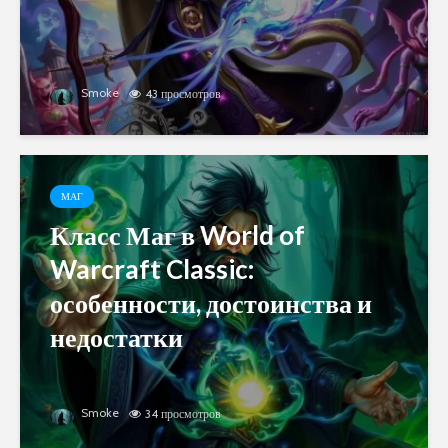
Smoke
43 просмотров
МАГ
Класс Маг в World of
Warcraft Classic:
особенности, достоинства и
недостатки
Smoke
34 просмотров