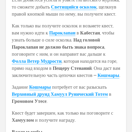
то сможете добыть
Светящийся осколок
, щелкнув
правой кнопкой мыши по нему, вы получите квест.
Как только вы получите осколок и возьмете квест,
вам нужно идти к
Пароклапан
в
Кабестан
, чтобы
узнать больше о силе осколка.
Над головой
Пароклапан
не должно быть знака вопроса
,
поговорите с ним, и он направит вас дальше к
Фолла Ветер Мудрости
, которая находится на горе,
прямо над входом в
Пещеру Стенаний
. Она даст вам
заключительную часть цепочки квестов –
Кошмары
.
Задание
Кошмары
потребует от вас разыскать
Верховный друид Хамуул Рунический Тотем
в
Громовом Утесе
.
Квест будет завершен, как только вы поговорите с
Хамуулом
и получите награду.
Важные мобы