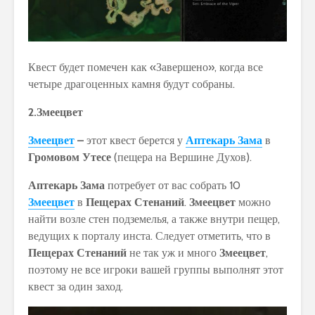
Квест будет помечен как «Завершено», когда все
четыре драгоценных камня будут собраны.
2.Змеецвет
Змеецвет
–
этот квест берется у
Аптекарь Зама
в
Громовом Утесе
(пещера на Вершине Духов).
Аптекарь Зама
потребует от вас собрать 10
Змеецвет
в
Пещерах Стенаний
.
Змеецвет
можно
найти возле стен подземелья, а также внутри пещер,
ведущих к порталу инста. Следует отметить, что в
Пещерах Стенаний
не так уж и много
Змеецвет
,
поэтому не все игроки вашей группы выполнят этот
квест за один заход.