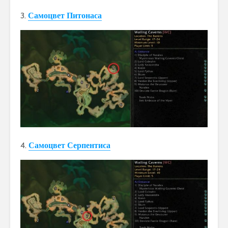
3.
Самоцвет Питонаса
4.
Самоцвет Серпентиса