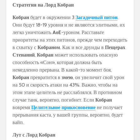
Стратегия на Лорд Кобран
Кобран
будет в окружении 3
Загадочный питон
.
Они будут 18-19 уровня и не являются элитными, их
легко уничтожить
AоE
-уроном. Расставьте
приоритеты на этих питонов, прежде чем переходить
в схватку с
Кобраном
. Как и все друиды в
Пещерах
Стенаний
,
Кобран
может использовать опасную
способность «Сон», которая должна быть
немедленно прервана. В какой-то момент боя,
Кобран
превратится в
змею
, он увеличит свой урон
на 50 и скорость атаки на 43%. Важно, чтобы на
этом этапе целитель не расслаблялся. В противном
случае танк, вероятно, погибнет. Если
Кобран
вовремя
Целительное прикосновение
не получает
прерывания каста, у вашей группы, вероятно, будет
вайп.
Лут с Лорд Кобран