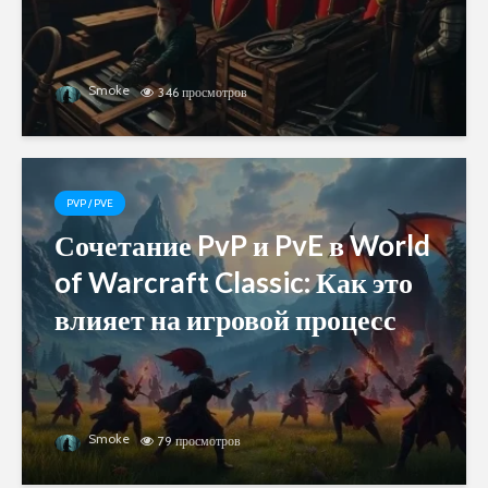
Smoke
346 просмотров
PVP / PVE
Сочетание PvP и PvE в World
of Warcraft Classic: Как это
влияет на игровой процесс
Smoke
79 просмотров