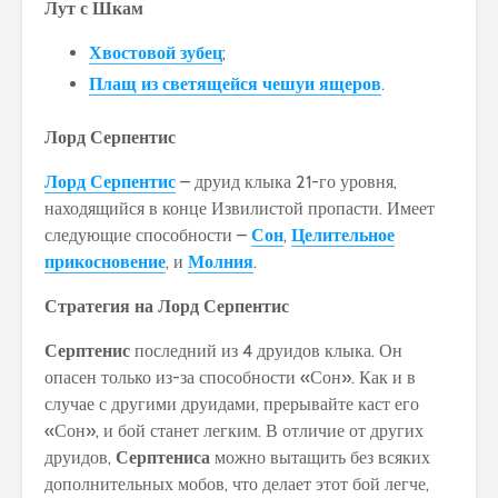
Лут с Шкам
Хвостовой зубец
;
Плащ из светящейся чешуи ящеров
.
Лорд Серпентис
Лорд Серпентис
– друид клыка 21-го уровня,
находящийся в конце Извилистой пропасти. Имеет
следующие способности –
Сон
,
Целительное
прикосновение
, и
Молния
.
Стратегия на Лорд Серпентис
Серптенис
последний из 4 друидов клыка. Он
опасен только из-за способности «Сон». Как и в
случае с другими друидами, прерывайте каст его
«Сон», и бой станет легким. В отличие от других
друидов,
Серптениса
можно вытащить без всяких
дополнительных мобов, что делает этот бой легче,