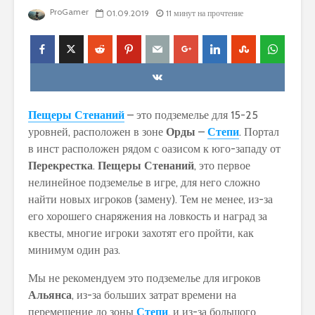
ProGamer
01.09.2019
11 минут на прочтение
Пещеры Стенаний
– это подземелье для 15-25
уровней, расположен в зоне
Орды
–
Степи
. Портал
в инст расположен рядом с оазисом к юго-западу от
Перекрестка
.
Пещеры Стенаний
, это первое
нелинейное подземелье в игре, для него сложно
найти новых игроков (замену). Тем не менее, из-за
его хорошего снаряжения на ловкость и наград за
квесты, многие игроки захотят его пройти, как
минимум один раз.
Мы не рекомендуем это подземелье для игроков
Альянса
, из-за больших затрат времени на
перемещение до зоны
Степи
, и из-за большого