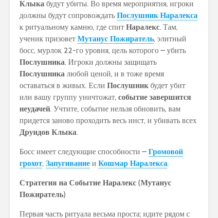
Клыка
будут убиты. Во время мероприятия, игроки
должны будут сопровождать
Послушник Наралекса
к ритуальному камню, где спит
Наралекс
. Там,
ученик призовет
Мутанус Пожиратель
, элитный
босс, мурлок 22-го уровня, цель которого – убить
Послушника
. Игроки должны защищать
Послушника
любой ценой, и в тоже время
оставаться в живых. Если
Послушник
будет убит
или вашу группу уничтожат,
событие завершится
неудачей
. Учтите, событие нельзя обновить, вам
придется заново проходить весь инст, и убивать всех
Друидов Клыка
.
Босс имеет следующие способности –
Громовой
грохот
,
Запугивание
и
Кошмар Наралекса
.
Стратегия на Событие Наралекс
(
Мутанус
Пожиратель
)
Первая часть ритуала весьма проста; идите рядом с