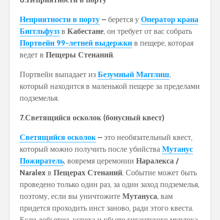
Неприятности в порту
–
берется у
Оператор крана
Биггльфузз
в
Кабестане
, он требует от вас собрать
Портвейн 99-летней выдержки
в пещере, которая
ведет в
Пещеры Стенаний
.
Портвейн выпадает из
Безумный Магглиш
,
который находится в маленькой пещере за пределами
подземелья.
7.Светящийся осколок (бонусный квест)
Светящийся осколок
–
это необязательный квест,
который можно получить после убийства
Мутанус
Пожиратель
, вовремя церемонии
Наралекса /
Naralex
в
Пещерах Стенаний
. Событие может быть
проведено только один раз, за один заход подземелья,
поэтому, если вы уничтожите
Мутануса
, вам
придется проходить инст заново, ради этого квеста.
Если добьетесь успеха и убьете гигантского мурлока,