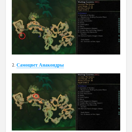
2.
Самоцвет Анакондры