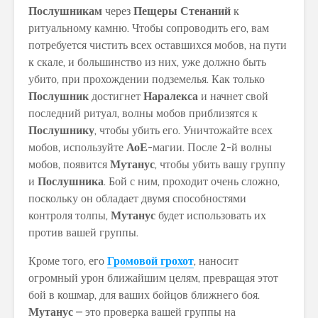
Послушникам
через
Пещеры Стенаний
к
ритуальному камню. Чтобы сопроводить его, вам
потребуется чистить всех оставшихся мобов, на пути
к скале, и большинство из них, уже должно быть
убито, при прохождении подземелья. Как только
Послушник
достигнет
Наралекса
и начнет свой
последний ритуал, волны мобов приблизятся к
Послушнику
, чтобы убить его. Уничтожайте всех
мобов, используйте
АоЕ
-магии. После 2-й волны
мобов, появится
Мутанус
, чтобы убить вашу группу
и
Послушника
. Бой с ним, проходит очень сложно,
поскольку он обладает двумя способностями
контроля толпы,
Мутанус
будет использовать их
против вашей группы.
Кроме того, его
Громовой грохот
, наносит
огромный урон ближайшим целям, превращая этот
бой в кошмар, для ваших бойцов ближнего боя.
Мутанус
– это проверка вашей группы на