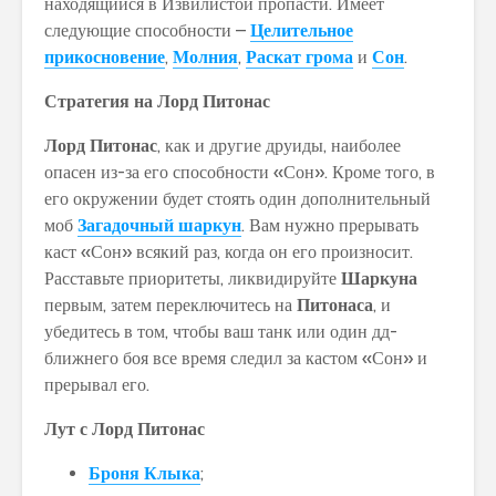
находящийся в Извилистой пропасти. Имеет
следующие способности –
Целительное
прикосновение
,
Молния
,
Раскат грома
и
Сон
.
Стратегия на Лорд Питонас
Лорд Питонас
, как и другие друиды, наиболее
опасен из-за его способности «Сон». Кроме того, в
его окружении будет стоять один дополнительный
моб
Загадочный шаркун
. Вам нужно прерывать
каст «Сон» всякий раз, когда он его произносит.
Расставьте приоритеты, ликвидируйте
Шаркуна
первым, затем переключитесь на
Питонаса
, и
убедитесь в том, чтобы ваш танк или один дд-
ближнего боя все время следил за кастом «Сон» и
прерывал его.
Лут с Лорд Питонас
Броня Клыка
;