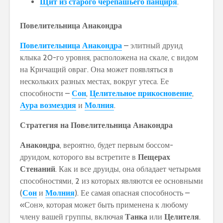
Щит из старого черепашьего панциря
.
Повелительница Анакондра
Повелительница Анакондра
– элитный друид
клыка 20-го уровня, расположена на скале, с видом
на Кричащий овраг. Она может появляться в
нескольких разных местах, вокруг утеса. Ее
способности –
Сон
,
Целительное прикосновение
,
Аура возмездия
и
Молния
.
Стратегия на Повелительница Анакондра
Анакондра
, вероятно, будет первым боссом-
друидом, которого вы встретите в
Пещерах
Стенаний
. Как и все друиды, она обладает четырьмя
способностями, 2 из которых являются ее основными
(
Сон
и
Молния
). Ее самая опасная способность –
«Сон», которая может быть применена к любому
члену вашей группы, включая
Танка
или
Целителя
.