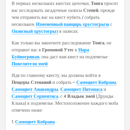
В первых нескольких квестах цепочки,
Тонга
просит
вас исследовать загадочные оазисы
Степей
, прежде
чем отправить вас на квест «убить / собрать
несколько»,
Измененный панцирь хрустогрыза
с
Оазисный хрустогрыз
в оазисах.
Как только вы закончите расследование
Тонга
, он
отправит вас в
Громовой Утес
к
Нара
Буйногривая
, она даст вам квест на подземелье
Повелители змей
.
Идя по главному квесту, вы должны войти в
Пещеры Стенаний
и собрать –
Самоцвет Кобрана
,
Самоцвет Анакондры
,
Самоцвет Питонаса
и
Самоцвет Серпентиса
, с 4
Владык змей
(Друиды
Клыка) в подземелье. Местоположение каждого моба
отмечено ниже:
1.
Самоцвет Кобрана