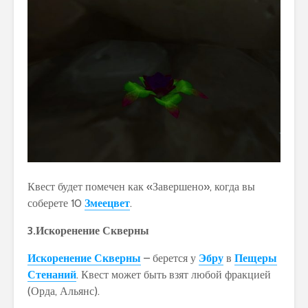
Квест будет помечен как «Завершено», когда вы
соберете 10
Змеецвет
.
3.Искоренение Скверны
Искоренение Скверны
– берется у
Эбру
в
Пещеры
Стенаний
. Квест может быть взят любой фракцией
(Орда, Альянс).