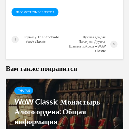
ПРОСМОТРЕТЬ ВСЕ ПОСТЫ
Тюрьма / The Stockade
Лучшая еда для
– WoW Classic
Паладина, Друида,
Шамана и Жреца – WoW
Classic
Вам также понравится
PVP / PVE
WoW Classic Монастырь
Алого ордена: Общая
информация