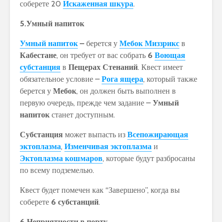
соберете 20
Искаженная шкура
.
5.Умный напиток
Умный напиток
–
берется у
Мебок Миззрикс
в
Кабестане
, он требует от вас собрать
6
Воющая
субстанция
в
Пещерах Стенаний
. Квест имеет
обязательное условие –
Рога ящера
, который также
берется у
Мебок
, он должен быть выполнен в
первую очередь, прежде чем задание –
Умный
напиток
станет доступным.
Субстанция
может выпасть из
Всепожирающая
эктоплазма
,
Изменчивая эктоплазма
и
Эктоплазма кошмаров
, которые будут разбросаны
по всему подземелью.
Квест будет помечен как “Завершено”, когда вы
соберете
6 субстанций
.
6.Неприятности в порту