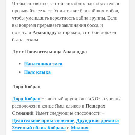
Чтобы справиться с этой способностью, обязательно
прерывайте ее каст. Уничтожьте ближайших мобов,
чтобы уменьшить вероятность вайпа группы. Если
вы вовремя прерываете заклинания босса, и
потянули
Анакондру
осторожно, этот бой должен
быть легким.
Лут с Повелительница Анакондра
Наплечники змея
;
Пояс клыка
.
Лорд Кобран
Лорд Кобран
– элитный друид клыка 20-го уровня,
расположен в конце Ямы клыков в
Пещерах
Стенаний
. Имеет следующие способности –
Целительное прикосновение
,
Друидская дремота
,
Змеиный облик Кобрана
и
Молния
.