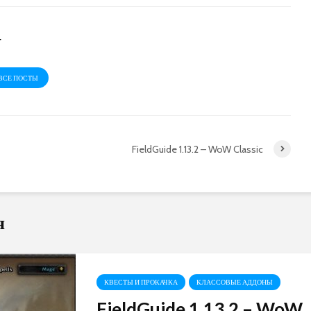
r
ВСЕ ПОСТЫ
FieldGuide 1.13.2 – WoW Classic
я
КВЕСТЫ И ПРОКАЧКА
КЛАССОВЫЕ АДДОНЫ
FieldGuide 1.13.2 – WoW