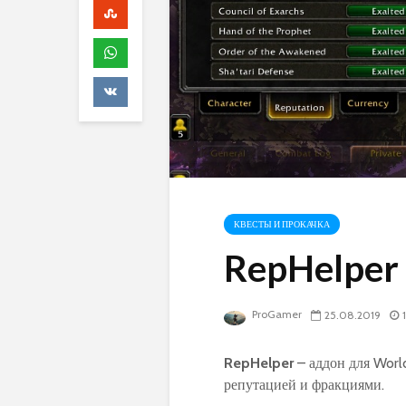
КВЕСТЫ И ПРОКАЧКА
RepHelper 
ProGamer
25.08.2019
RepHelper
– аддон для Worl
репутацией и фракциями.