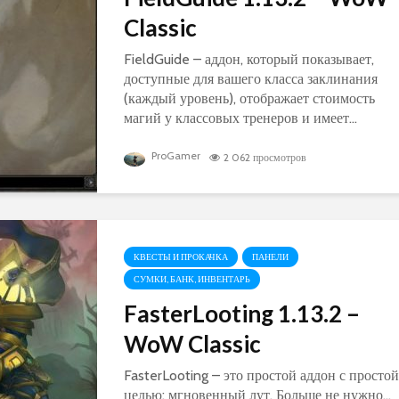
Classic
FieldGuide – аддон, который показывает,
доступные для вашего класса заклинания
(каждый уровень), отображает стоимость
магий у классовых тренеров и имеет...
ProGamer
2 062 просмотров
КВЕСТЫ И ПРОКАЧКА
ПАНЕЛИ
СУМКИ, БАНК, ИНВЕНТАРЬ
FasterLooting 1.13.2 –
WoW Classic
FasterLooting – это простой аддон с простой
целью: мгновенный лут. Больше не нужно...