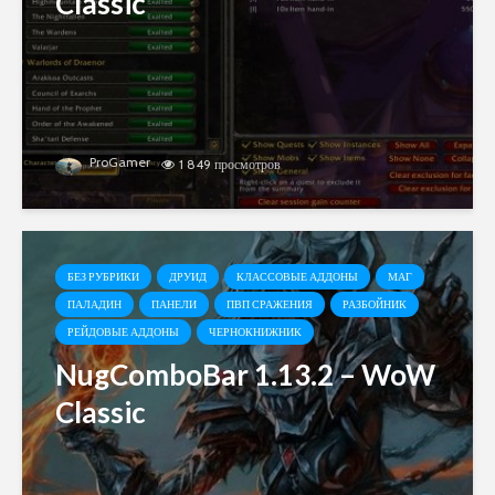
Classic
ProGamer
1 849 просмотров
БЕЗ РУБРИКИ
ДРУИД
КЛАССОВЫЕ АДДОНЫ
МАГ
ПАЛАДИН
ПАНЕЛИ
ПВП СРАЖЕНИЯ
РАЗБОЙНИК
РЕЙДОВЫЕ АДДОНЫ
ЧЕРНОКНИЖНИК
NugComboBar 1.13.2 – WoW
Classic