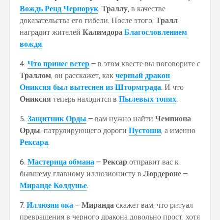
Вождь Ренд Чернорук
,
Траллу
, в качестве
доказательства его гибели. После этого,
Тралл
наградит жителей
Калимдор
а
Благословлением
вождя
.
4.
Что принес ветер
– в этом квесте вы поговорите с
Траллом
, он расскажет, как
черный дракон
Ониксия был вытеснен из Штормграда
. И что
Ониксия
теперь находится в
Пылевых топях
.
5.
Защитник Орды
– вам нужно найти
Чемпиона
Орды
, патрулирующего дороги
Пустоши
, а именно
Рексара
.
6.
Мастерица обмана
–
Рексар
отправит вас к
бывшему главному иллюзионисту в
Лордероне
–
Миранде Колдунье
.
7.
Иллюзии ока
–
Миранда
скажет вам, что ритуал
превращения в черного дракона довольно прост, хотя