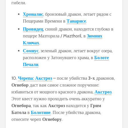
гибели.
Хроналис
, бронзовый дракон, летает рядом с
Пещерами Времени в
Танарисе
.
Провидец
, синий дракон, находится глубоко в
пещере Мазторила / Mazthoril, в
Зимних
Ключах
.
Сомнус
, зеленый дракон, летает вокруг озера,
расположен у Затонувшего храма, в
Болоте
Печали
.
10.
Черепа: Акстроз
– после убийства
3-х
драконов,
Огнебор
даст вам самое сложное поручение:
избавиться от мощного красного дракона,
Акстроз
.
Этот квест нужно проходить очень аккуратно у
Огнебора
, так как
Акстроз
находится у
Грим
Батола
в
Болотине
. После убийства дракона,
отнесите череп
Огнебору
.