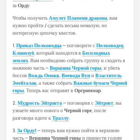
за
Орду
.
Чтобы получить
Амулет Пламени дракона
, вам
нужно пройти / сделать весьма немалую, но
интересную цепочку квестов.
1.
Приказ Полководца
– поговорите с
Полководец
Клинозуб
, который находится в
Бесплодных
землях
. Вам необходимо собрать группу и сходить в
нижнюю часть –
Вершина Черной горы
, и убить
боссов
Вождь Омокк
,
Воевода Вун
и
Властитель
Змейталак
, а также собрать
Важные бумаги Черной
горы
. Теперь вас отправят в
Оргриммар
.
2.
Мудрость Эйтригга
– поговорив с
Эйтригг
, вы
узнаете много нового о
Черной горе
, после
разговора идите к
Траллу
.
3.
За Орду!
– теперь вам нужно пойти в верхнюю
часть –
Вершина Черной горы
и принести голову