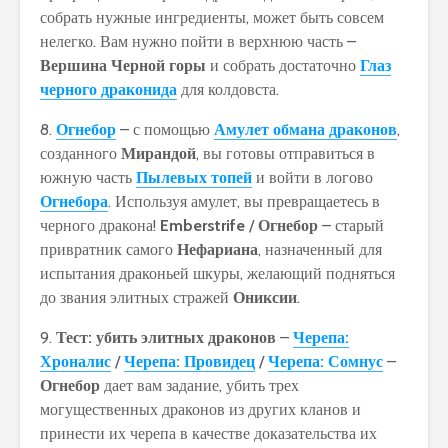
собрать нужные ингредиенты, может быть совсем
нелегко. Вам нужно пойти в верхнюю часть –
Вершина Черной горы
и собрать достаточно
Глаз
черного драконида
для колдовста.
8.
Огнебор
– с помощью
Амулет обмана драконов
,
созданного
Мирандой
, вы готовы отправиться в
южную часть
Пылевых топей
и войти в логово
Огнебора
. Используя амулет, вы превращаетесь в
черного дракона!
Emberstrife
/
Огнебор
– старый
привратник самого
Нефариана
, назначенный для
испытания драконьей шкуры, желающий подняться
до звания элитных стражей
Ониксии
.
9.
Тест: убить элитных драконов
–
Черепа:
Хроналис
/
Черепа: Провидец
/
Черепа: Сомнус
–
Огнебор
дает вам задание, убить трех
могущественных драконов из других кланов и
принести их черепа в качестве доказательства их