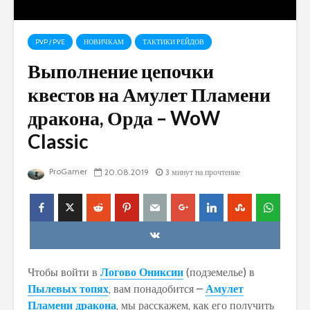
PVP / PVE
НОВИЧКАМ
ТАКТИКИ РЕЙДОВ
Выполнение цепочки
квестов на Амулет Пламени
дракона, Орда – WoW
Classic
ProGamer
20.08.2019
3 минут на прочтение
Чтобы войти в
Логово Ониксии
(подземелье) в
Пылевых топях
, вам понадобится –
Амулет
Пламени дракона
, мы расскажем, как его получить