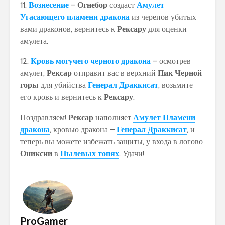
11.
Вознесение
–
Огнебор
создаст
Амулет
Угасающего пламени дракона
из черепов убитых
вами драконов, вернитесь к
Рексару
для оценки
амулета.
12.
Кровь могучего черного дракона
– осмотрев
амулет,
Рексар
отправит вас в верхний
Пик Черной
горы
для убийства
Генерал Драккисат
, возьмите
его кровь и вернитесь к
Рексару
.
Поздравляем!
Рексар
наполняет
Амулет Пламени
дракона
, кровью дракона –
Генерал Драккисат
, и
теперь вы можете избежать защиты, у входа в логово
Ониксии
в
Пылевых топях
. Удачи!
ProGamer