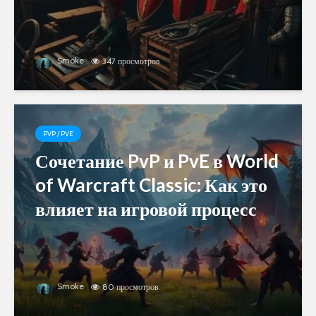
Smoke
347 просмотров
PVP / PVE
Сочетание PvP и PvE в World
of Warcraft Classic: Как это
влияет на игровой процесс
Smoke
80 просмотров