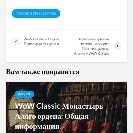
ПРОСМОТРЕТЬ ВСЕ ПОСТЫ
WoW Classic – Гайд на
Выполнение цепочки
Горное дело от 1 до 300
квестов на Амулет
Пламени дракона,
Альянс – WoW Classic
Вам также понравится
PVP / PVE
WoW Classic Монастырь
Алого ордена: Общая
информация