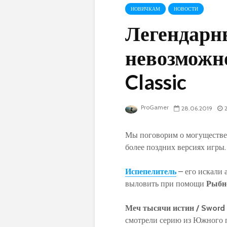
НОВИЧКАМ
НОВОСТИ
Легендарн
невозможн
Classic
ProGamer
28.06.2019
Мы поговорим о могуществен
более поздних версиях игры.
Испепелитель
– его искали 
выловить при помощи
Рыбн
Меч тысячи истин /
Sword
смотрели серию из Южного п