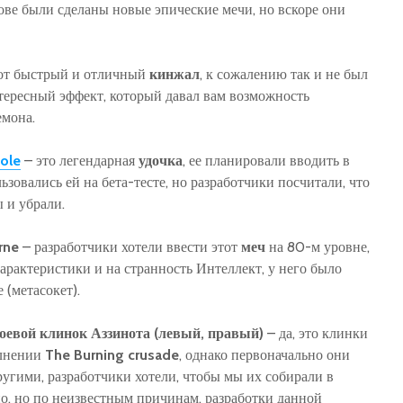
снове были сделаны новые эпические мечи, но вскоре они
от быстрый и отличный
кинжал
, к сожалению так и не был
нтересный эффект, который давал вам возможность
емона.
ole
– это легендарная
удочка
, ее планировали вводить в
ьзовались ей на бета-тесте, но разработчики посчитали, что
 и убрали.
rne
– разработчики хотели ввести этот
меч
на 80-м уровне,
арактеристики и на странность Интеллект, у него было
 (метасокет).
оевой клинок Аззинота (левый, правый)
– да, это клинки
олнении
The Burning crusade
, однако первоначально они
угими, разработчики хотели, чтобы мы их собирали в
о, но по неизвестным причинам, разработки данной