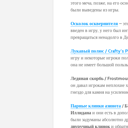
этого меча, позже, на его о
были выведены из игры.
Осколок осквернителя
– эт
введен в игру, у него был и
превращаться ненадолго в Д
Лукавый полюс / Crafty’s P
игру и некоторые игроки пол
она не имеет большой пользы
Ледяная скорбь /
Frostmou
он давал игрокам неплохие х
гнездо для камня на усиление
Парные клинки азинота
/
Б
Иллидана
и они есть в доп
были задуманы абсолютно др
двуручный клинок
и обратн