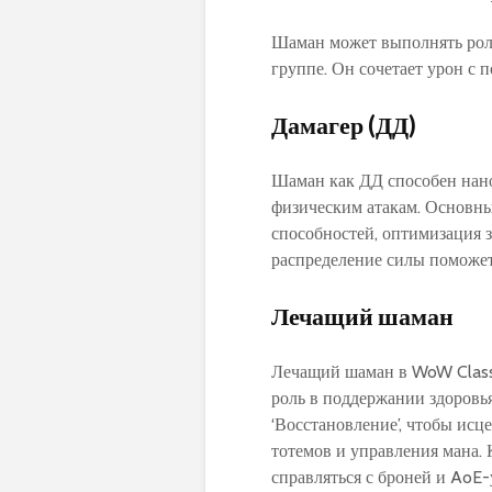
Шаман может выполнять роли
группе. Он сочетает урон с 
Дамагер (ДД)
Шаман как ДД способен нано
физическим атакам. Основны
способностей‚ оптимизация 
распределение силы поможет
Лечащий шаман
Лечащий шаман в WoW Class
роль в поддержании здоровья
‘Восстановление’‚ чтобы исц
тотемов и управления мана.
справляться с броней и AoE-