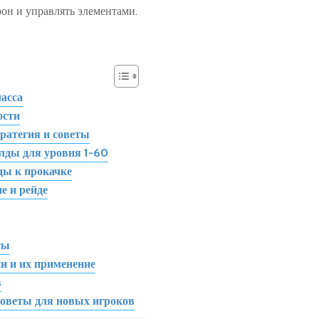
рон и управлять элементами.
асса
ости
ратегия и советы
лды для уровня 1-60
ды к прокачке
е и рейде
н
ты
и и их применение
в
советы для новых игроков