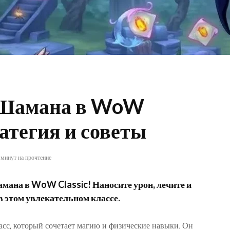
 Шамана в WoW
ратегия и советы
 минут на прочтение
шамана в WoW Classic! Наносите урон, лечите и
 этом увлекательном классе.
сс‚ который сочетает магию и физические навыки. Он