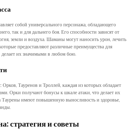
асса
авляет собой универсального персонажа‚ обладающего
его‚ так и для дальнего боя. Его способности зависят от
огня‚ земли и воздуха. Шаманы могут наносить урон‚ лечить
 которые предоставляют различные преимущества для
 делает их значимыми в любом бою.
сти
: Орков‚ Тауренов и Троллей‚ каждая из которых обладает
ми. Орки получают бонусы к шкале атаки‚ что делает их
а Таурены имеют повышенную выносливость и здоровье‚
анды.
: стратегия и советы