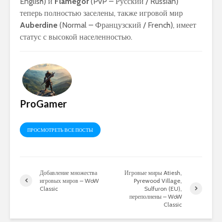
English) и
Flamegor
(PvP – Русский / Russian)
теперь полностью заселены, также игровой мир
Auberdine
(Normal – Французский / French), имеет
статус с высокой населенностью.
ProGamer
ПРОСМОТРЕТЬ ВСЕ ПОСТЫ
Добавление множества
Игровые миры Atiesh,
игровых миров – WoW
Pyrewood Village,
Classic
Sulfuron (EU),
переполнены – WoW
Classic