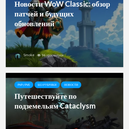
Новости WoW Classic: обзор
патчей и будущих
обновлений
Smoke
96 просмотров
PVP / PVE
БЕЗ РУБРИКИ
НОВОСТИ
Путешествуйте по
подземельям Cataclysm