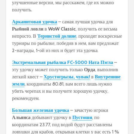
улучшенные версии, мы расскажем, где их можно
получить.
Арканитовая удочка
– самая лучшая удочка для
Рыбной ловли
в
WoW Classic
, получить ее весьма
непросто. В
Тернистой долине
, проходят воскресные
турниры по рыбалке, победив в нем, вам предложат
2-награды, 1-ой из них и будет эта удочка.
Экстремальная рыбалка FC-5000 Ната Пэгла
–
эту удочку может получить только
Орда
, выполнив
легкий квест –
Хрустогрызы, чувак!
в
Внутренние
земли
, координаты 80.81, вам всего лишь нужно
убить черепах и вы получите хорошую удочку,
рекомендуем.
Большая железная удочка
– зачастую игроки
Альянса
добывают удочку в
Пустоши
, по
координатам 23.77, под водой будут расставлены
ловушки для крабов, открывая клетки у вас есть 1 %