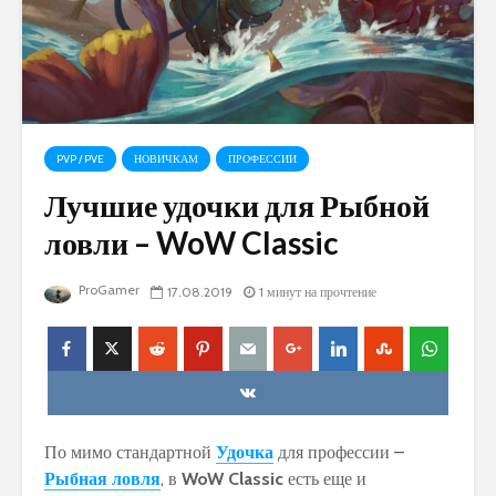
PVP / PVE
НОВИЧКАМ
ПРОФЕССИИ
Лучшие удочки для Рыбной
ловли – WoW Classic
ProGamer
17.08.2019
1 минут на прочтение
По мимо стандартной
Удочка
для профессии –
Рыбная ловля
, в
WoW Classic
есть еще и