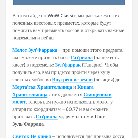
В этом гайде по
WoW
Classic
, мы расскажем о тех
полезных квестовых предметах, которые будут
помогать вам призывать боссов и открывать важные
подземелья и рейды.
Молот Зул’Фаррака
– при помощи этого предмета,
вы сможете призвать босса
Газ’рилла
(на нее есть
квест) в подземелье
Зул’фаррак
(Танарис). Чтобы
получить его, вам придется пройти через кучу
элитных мобов во
Внутренние земли
(локация) до
Морта’гья Хранительница
и
Квиага
Хранительница
с них дропается
Священный
молот
, теперь вам нужно использовать молот у
алтаря по координатам – 60.77 и вы сможете
призывать
Газ’рилла
ударя молотом в
Гонг
Зуль’Фаррака
.
Свиток Йе’кинья
– используется для призыва босса