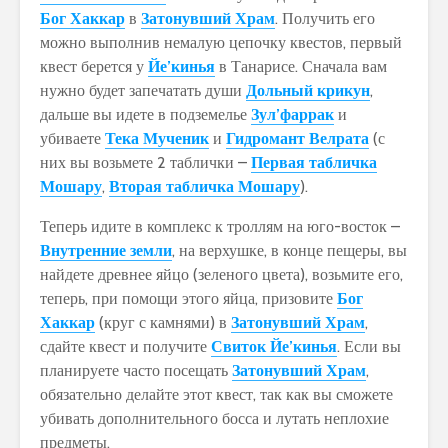
Бог Хаккар
в
Затонувший Храм
. Получить его
можно выполнив немалую цепочку квестов, первый
квест берется у
Йе’кинья
в Танарисе. Сначала вам
нужно будет запечатать души
Дольный крикун
,
дальше вы идете в подземелье
Зул’фаррак
и
убиваете
Тека Мученик
и
Гидромант Велрата
(с
них вы возьмете 2 таблички –
Первая табличка
Мошару
,
Вторая табличка Мошару
).
Теперь идите в комплекс к троллям на юго-восток –
Внутренние земли
, на верхушке, в конце пещеры, вы
найдете древнее яйцо (зеленого цвета), возьмите его,
теперь, при помощи этого яйца, призовите
Бог
Хаккар
(круг с камнями) в
Затонувший Храм
,
сдайте квест и получите
Свиток Йе’кинья
. Если вы
планируете часто посещать
Затонувший Храм
,
обязательно делайте этот квест, так как вы сможете
убивать дополнительного босса и лутать неплохие
предметы.