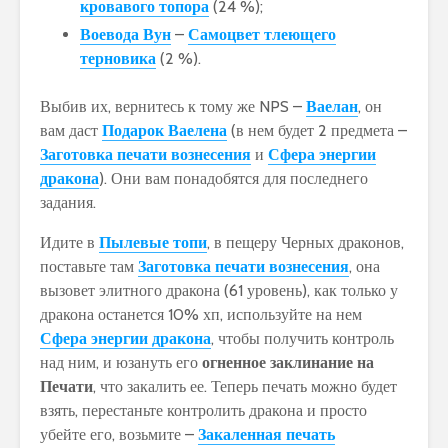
кровавого топора
(24 %);
Воевода Вун
–
Самоцвет тлеющего
терновика
(2 %).
Выбив их, вернитесь к тому же NPS –
Ваелан
, он
вам даст
Подарок Ваелена
(в нем будет 2 предмета –
Заготовка печати вознесения
и
Сфера энергии
дракона
). Они вам понадобятся для последнего
задания.
Идите в
Пылевые топи
, в пещеру Черных драконов,
поставьте там
Заготовка печати вознесения
, она
вызовет элитного дракона (61 уровень), как только у
дракона останется 10% хп, используйте на нем
Сфера энергии дракона
, чтобы получить контроль
над ним, и юзануть его
огненное заклинание на
Печати
, что закалить ее. Теперь печать можно будет
взять, перестаньте контролить дракона и просто
убейте его, возьмите –
Закаленная печать