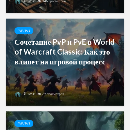
Smoke
346 просмотров
PVP / PVE
Сочетание PvP и PvE в World
of Warcraft Classic: Как это
влияет на игровой процесс
Smoke
79 просмотров
PVP / PVE