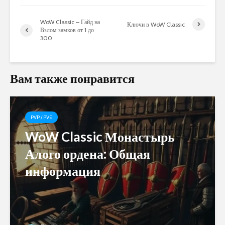
WoW Classic – Гайд на
Ключи в WoW Classic
Взлом замков от 1 до
300
Вам также понравится
PVP / PVE
WoW Classic Монастырь
Алого ордена: Общая
информация