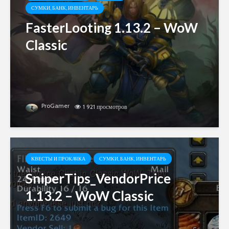
СУМКИ, БАНК, ИНВЕНТАРЬ
FasterLooting 1.13.2 – WoW
Classic
ProGamer
1 921 просмотров
КВЕСТЫ И ПРОКАЧКА
СУМКИ, БАНК, ИНВЕНТАРЬ
SniperTips_VendorPrice
1.13.2 – WoW Classic