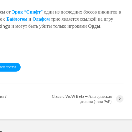
лем от
Эрик “Свифт”
один из последних боссов викингов в
те с
Байлогом
и
Олафом
трио является ссылкой на игру
kings
и могут быть убиты только игроками
Орды
.
r
ВСЕ ПОСТЫ
ия /
Classic WoW Beta – Альтеракская
долина (зона PvP)
я