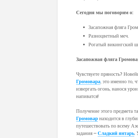
Сегодня мы поговорим о
:
Засапожная фляга Гром
Разноцветный меч.
Рогатый викингский ш
Засапожная фляга Громова
Чувствуете пряность? Новей
Громовара
, это именно то, 
извергать огонь, нанося урон
напиватся!
Получение этого предмета т
Громовар
находится в глубин
путешествовать по всему Азе
задания –
Сладкий янтарь
.