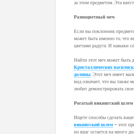
за этим предметом. Эта квес
Разноцветный меч
Если вы поклонник предмето
может быть именно то, что в
цветами радуги. И навыки со
Найти этот меч может быть 
Кристаллических василиск
долины
. Этот меч имеет ма
вид означает, что вы также 
любит демонстрировать сво
Рогатый викингский шлем
Ищете способы сделать ваше
викингский шлем
– этот пре
но враг остается на много д