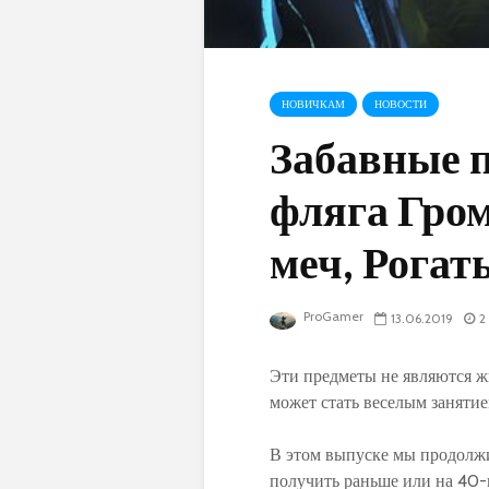
НОВИЧКАМ
НОВОСТИ
Забавные 
фляга Гро
меч, Рога
ProGamer
13.06.2019
2
Эти предметы не являются ж
может стать веселым занятие
В этом выпуске мы продолжи
получить раньше или на 40-