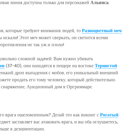
товая линия доступна только для персонажей
Альянса
.
в, которые требуют внимания людей, то
Разноцветный меч
ы искали! Этот меч может сверкать, он светится всеми
противления не так уж и плохо!
довольно сложной задачей: Вам нужно убивать
ов
(37-40), они находятся в пещере на востоке
Тернистой
ленький дроп выпадения с мобов, его уникальный внешний
можете продать его тому человеку, который действительно
е снаряжение, Аукционный дом в Оргриммаре.
го врага ошеломленным? Делай это как викинг с
Рога
т
ый
дмет заставляет вас атаковать врага, и вы оба оглушаетесь,
ольше в дезориентации.